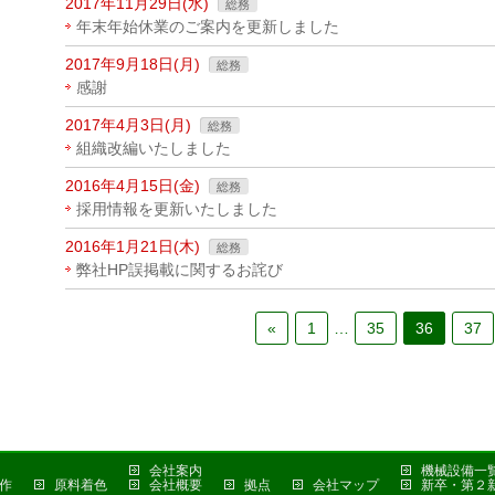
2017年11月29日(水)
総務
年末年始休業のご案内を更新しました
2017年9月18日(月)
総務
感謝
2017年4月3日(月)
総務
組織改編いたしました
2016年4月15日(金)
総務
採用情報を更新いたしました
2016年1月21日(木)
総務
弊社HP誤掲載に関するお詫び
«
1
…
35
36
37
会社案内
機械設備一
作
原料着色
会社概要
拠点
会社マップ
新卒・第２