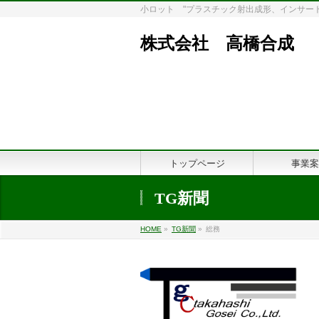
小ロット "プラスチック射出成形、インサート
株式会社 高橋合
202
トップページ
事業案
TG新聞
HOME
»
TG新聞
»
総務