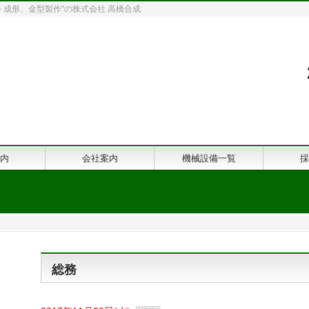
成形、金型製作"の株式会社 高橋合成
成
5年4月7
受付時間 9：00～
内
会社案内
機械設備一覧
採
総務