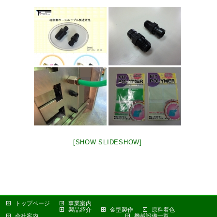
[SHOW SLIDESHOW]
トップページ
事業案内
製品紹介
金型製作
原料着色
会社案内
機械設備一覧